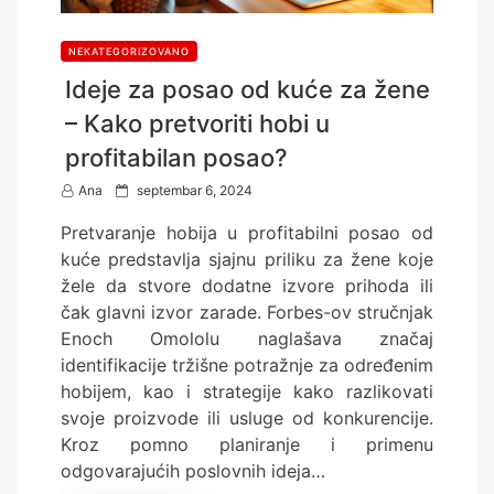
NEKATEGORIZOVANO
Ideje za posao od kuće za žene
– Kako pretvoriti hobi u
profitabilan posao?
P
Ana
septembar 6, 2024
o
Pretvaranje hobija u profitabilni posao od
s
kuće predstavlja sjajnu priliku za žene koje
t
žele da stvore dodatne izvore prihoda ili
e
čak glavni izvor zarade. Forbes-ov stručnjak
d
Enoch Omololu naglašava značaj
o
identifikacije tržišne potražnje za određenim
n
hobijem, kao i strategije kako razlikovati
svoje proizvode ili usluge od konkurencije.
Kroz pomno planiranje i primenu
odgovarajućih poslovnih ideja…